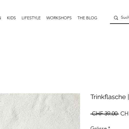
N
KIDS
LIFESTYLE
WORKSHOPS
THE BLOG
Trinkflasche 
Sta
 CHF 39.00 
CHF
Grösse
*