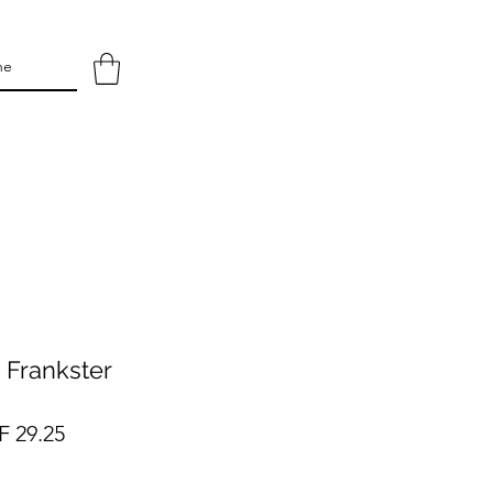
| Frankster
ndardpreis
Sale-
 29.25
Preis