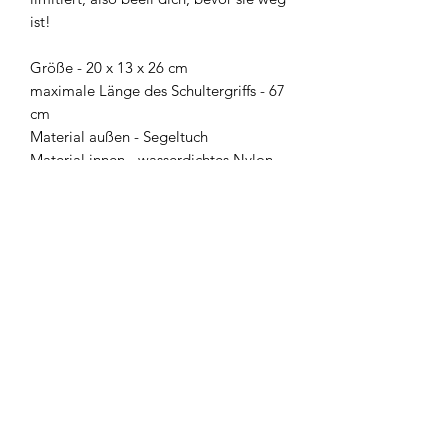
ist!
Größe - 20 x 13 x 26 cm
maximale Länge des Schultergriffs - 67
cm
Material außen - Segeltuch
Material innen - wasserdichtes Nylon
Wir raten davon ab, die Tasche in der
Waschmaschine zu waschen. Du kannst
die Tasche ganz einfach mit einem
feuchten Tuch reinigen. Ein wenig
Wasser reicht völlig aus!
Newsletter