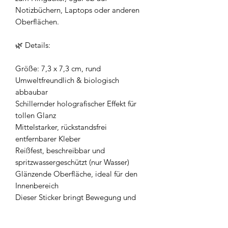
Notizbüchern, Laptops oder anderen
Oberflächen.
🌿 Details:
Größe: 7,3 x 7,3 cm, rund
Umweltfreundlich & biologisch
abbaubar
Schillernder holografischer Effekt für
tollen Glanz
Mittelstarker, rückstandsfrei
entfernbarer Kleber
Reißfest, beschreibbar und
spritzwassergeschützt (nur Wasser)
Glänzende Oberfläche, ideal für den
Innenbereich
Dieser Sticker bringt Bewegung und
Motivation in deinen Alltag – immer
mit einem Hauch Glitzer!