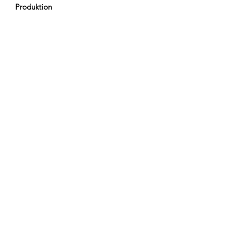
Produktion
Hergestellt in Polen
Newsletter
Abonnieren
AGB
DATENSCHUTZ