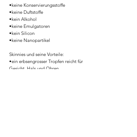
•keine Konservierungsstoffe
•keine Duftstoffe
•kein Alkohol
•keine Emulgatoren
•kein Silicon
•keine Nanopartikel
Skinnies und seine Vorteile:
•ein erbsengrosser Tropfen reicht für
Gesicht, Hals und Ohren
•enthält kein Wasser
•Kein weisser Film, nicht fettend
•trocknet innert zwei Minuten
•ohne Konservierungsstoffe, Parabene,
Emulgatoren sowie Duftstoffe
•kann unter jede Art von Make-up
aufgetragen werden wasserresistenz 80
min+
•perfekt für Sommer und Winter