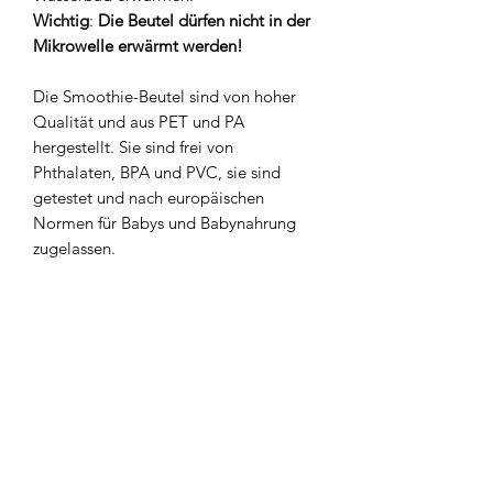
Wichtig
:
Die Beutel dürfen nicht in der
Mikrowelle erwärmt werden!
Die Smoothie-Beutel sind von hoher
Qualität und aus PET und PA
hergestellt. Sie sind frei von
Phthalaten, BPA und PVC, sie sind
getestet und nach europäischen
Normen für Babys und Babynahrung
zugelassen.
Produkt Hinweis
° Nicht für Mikrowellen geeignet
° Max. bis 90° Grad erwärmen
° Der Inhalt sollte nicht über 37° Grad
warm sein, wenn du ihn einfüllst,
° für Spülmaschinen geeignet