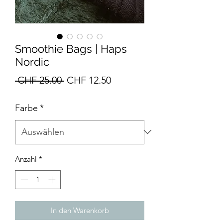
Smoothie Bags | Haps
Nordic
Standardpreis
Sale-
 CHF 25.00 
CHF 12.50
Preis
Farbe
*
Anzahl
*
In den Warenkorb