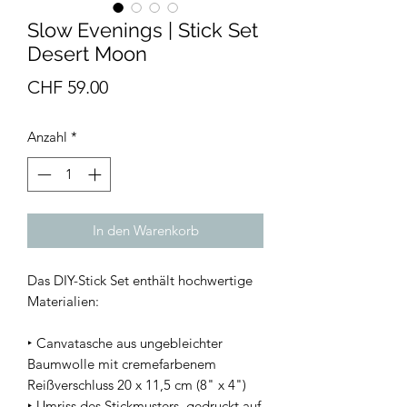
Slow Evenings | Stick Set
Desert Moon
Preis
CHF 59.00
Anzahl
*
In den Warenkorb
Das DIY-Stick Set enthält hochwertige
Materialien:
‣ Canvatasche aus ungebleichter
Baumwolle mit cremefarbenem
Reißverschluss 20 x 11,5 cm (8" x 4")
‣ Umriss des Stickmusters, gedruckt auf