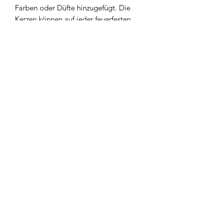
Farben oder Düfte hinzugefügt. Die
Kerzen können auf jeder feuerfesten
Oberfläche aufgestellt werden. Seien
Sie vorsichtig, lassen Sie sie nicht
unbeaufsichtigt!
Newsletter
Abonnieren
AGB