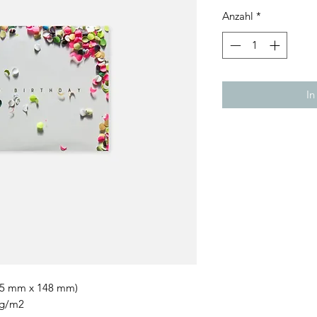
Anzahl
*
In
105 mm x 148 mm)
00g/m2