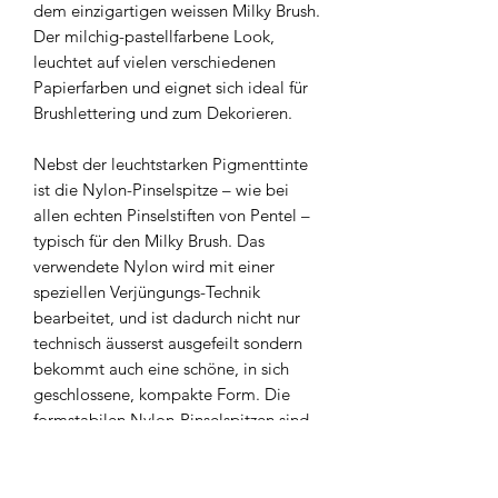
dem einzigartigen weissen Milky Brush.
Der milchig-pastellfarbene Look,
leuchtet auf vielen verschiedenen
Papierfarben und eignet sich ideal für
Brushlettering und zum Dekorieren.
Nebst der leuchtstarken Pigmenttinte
ist die Nylon-Pinselspitze – wie bei
allen echten Pinselstiften von Pentel –
typisch für den Milky Brush. Das
verwendete Nylon wird mit einer
speziellen Verjüngungs-Technik
bearbeitet, und ist dadurch nicht nur
technisch äusserst ausgefeilt sondern
bekommt auch eine schöne, in sich
geschlossene, kompakte Form. Die
formstabilen Nylon-Pinselspitzen sind
super flexibel und der Pinselstrich
damit leicht zu kontrollieren.