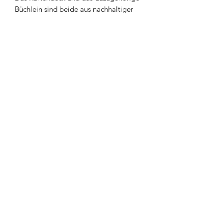
Büchlein sind beide aus nachhaltiger
Produktion. *FSC Papier
Das naturbelassene Baumwollsäckchen
wurde in der Schweiz gedruckt.
Newsletter
Abonnieren
AGB