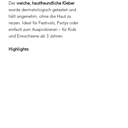
Der
weiche, hautfreundliche Kleber
wurde dermatologisch getestet und
hält angenehm, ohne die Haut zu
reizen. Ideal für Festivals, Partys oder
einfach zum Ausprobieren – für Kids
und Erwachsene ab 3 Jahren.
Highlights:
85 Sticker im Set
Repositionierbar und leicht
anzubringen
Hautfreundlich & dermatologisch
getestet
Für Kinder ab 3 Jahren geeignet
Entfernt sich leicht ohne Rückstände