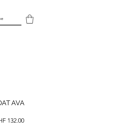
 OAT AVA
andardpreis
Sale-
F 132.00
Preis