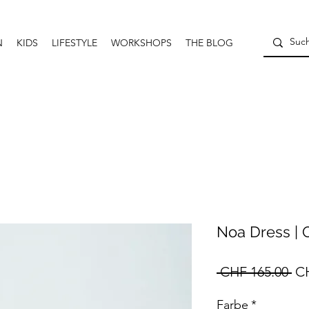
N
KIDS
LIFESTYLE
WORKSHOPS
THE BLOG
Noa Dress |
St
 CHF 165.00 
CH
Farbe
*