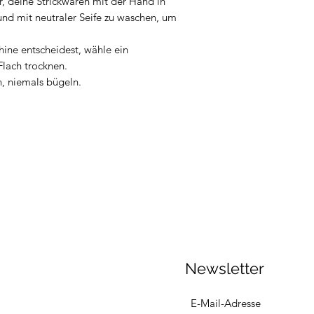
, deine Strickwaren mit der Hand in
d mit neutraler Seife zu waschen, um
ine entscheidest, wähle ein
lach trocknen.
, niemals bügeln.
Newsletter