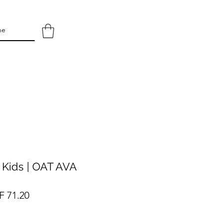
Kids | OAT AVA
ndardpreis
Sale-
 71.20
Preis