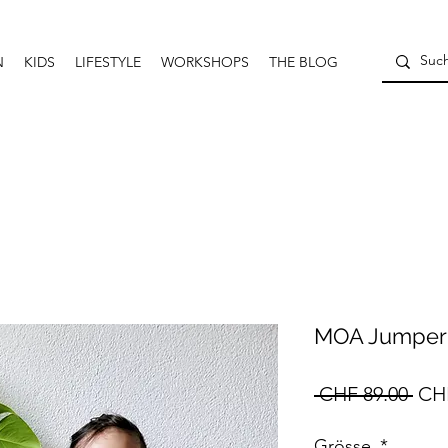
N
KIDS
LIFESTYLE
WORKSHOPS
THE BLOG
MOA Jumper 
Sta
 CHF 89.00 
CHF
Grösse
*