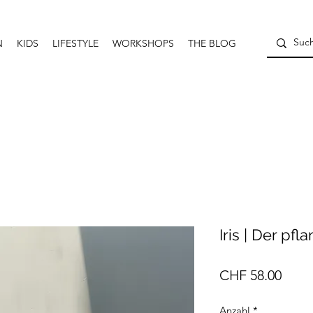
N
KIDS
LIFESTYLE
WORKSHOPS
THE BLOG
Iris | Der pf
Preis
CHF 58.00
Anzahl
*