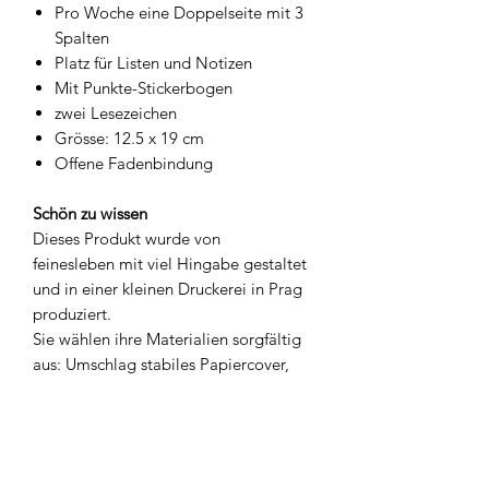
Pro Woche eine Doppelseite mit 3
Spalten
Platz für Listen und Notizen
Mit Punkte-Stickerbogen
zwei Lesezeichen
Grösse: 12.5 x 19 cm
Offene Fadenbindung
Schön zu wissen
Dieses Produkt wurde von
feinesleben mit viel Hingabe gestaltet
und in einer kleinen Druckerei in Prag
produziert.
Sie wählen ihre Materialien sorgfältig
aus: Umschlag stabiles Papiercover,
Innenseiten aus Ekoprint Papier
100g/m2, EU Ecolabel, C2C Bronze