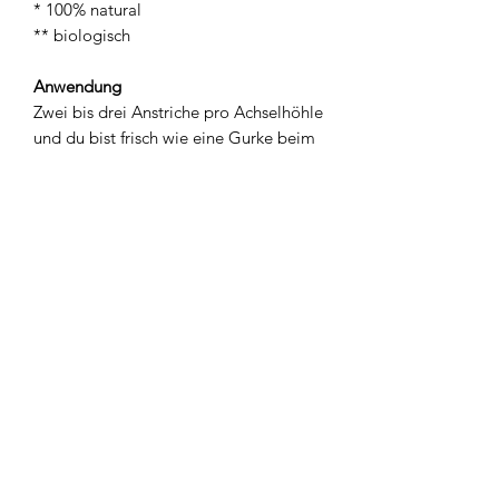
* 100% natural
** biologisch
Anwendung
Zwei bis drei Anstriche pro Achselhöhle
und du bist frisch wie eine Gurke beim
Skifahren auf den Skipisten. Das
Geheimnis der Megawirkung von nuud
ist eigentlich gar kein Geheimnis.
Genau wie bei der Creme dreht sich
alles um das Mikrosilber.
Newsletter