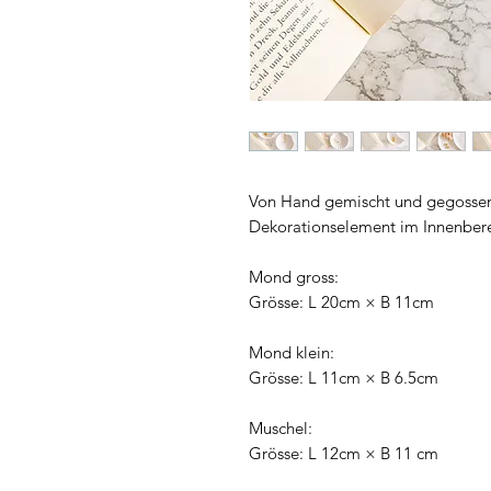
Von Hand gemischt und gegossen. 
Dekorationselement im Innenbere
Mond gross:
Grösse: L 20cm × B 11cm
Mond klein:
Grösse: L 11cm × B 6.5cm
Muschel:
Grösse: L 12cm × B 11 cm