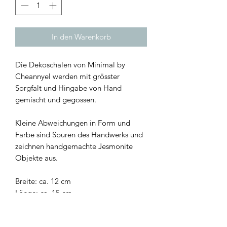
In den Warenkorb
Die Dekoschalen von Minimal by
Cheannyel werden mit grösster
Sorgfalt und Hingabe von Hand
gemischt und gegossen.
Kleine Abweichungen in Form und
Farbe sind Spuren des Handwerks und
zeichnen handgemachte Jesmonite
Objekte aus.
Breite: ca. 12 cm
Länge: ca. 15 cm
Für den Innenbereich und nicht für
Nassgebrauch geeignet