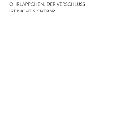
OHRLÄPPCHEN. DER VERSCHLUSS
IST NICHT SICHTBAR.
DURCHMESSER: 9 MM
STERLING SILBER ODER GOLD FILL,
VINTAGE GLAS PERLEN
Newsletter
Abonnieren
AGB