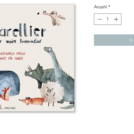
Anzahl
*
In