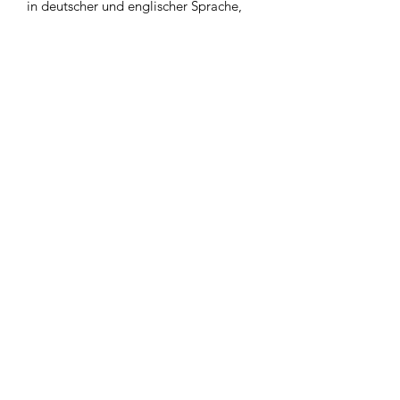
in deutscher und englischer Sprache,
das viele gute Tipps enthält für das
gute Gelingen einer erfolgreichen
Aussaat.
Newsletter
Abonnieren
AGB
DATENSCHUTZ