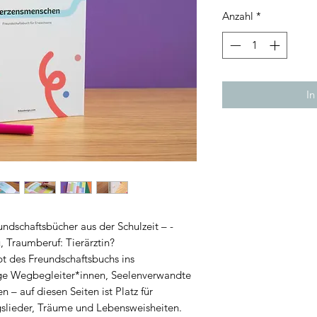
Anzahl
*
In
undschaftsbücher aus der Schulzeit – ­
, Traumberuf: Tierärztin?
t des Freund­schaftsbuchs ins
ge Wegbegleiter*innen, Seelenverwandte
– auf diesen Seiten ist Platz für
gslieder, Träume und Lebensweisheiten.