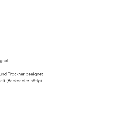
ignet
 und Trockner geeignet
lt (Backpapier nötig)