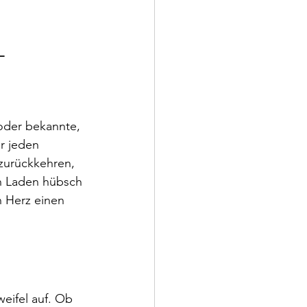
 
oder bekannte, 
r jeden 
zurückkehren, 
n Laden hübsch 
n Herz einen 
eifel auf. Ob 